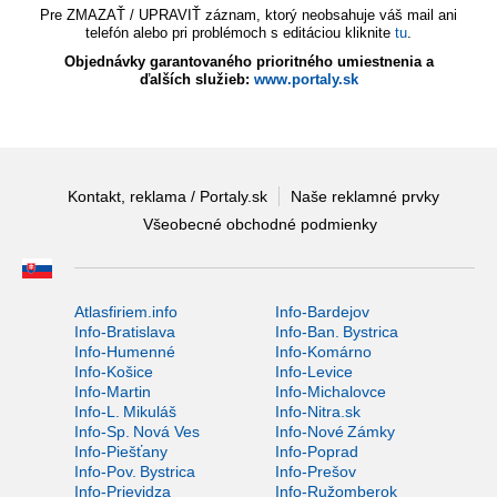
Pre ZMAZAŤ / UPRAVIŤ záznam, ktorý neobsahuje váš mail ani
telefón alebo pri problémoch s editáciou kliknite
tu
.
Objednávky garantovaného prioritného umiestnenia a
ďalších služieb:
www.portaly.sk
Kontakt, reklama / Portaly.sk
Naše reklamné prvky
Všeobecné obchodné podmienky
Atlasfiriem.info
Info-Bardejov
Info-Bratislava
Info-Ban. Bystrica
Info-Humenné
Info-Komárno
Info-Košice
Info-Levice
Info-Martin
Info-Michalovce
Info-L. Mikuláš
Info-Nitra.sk
Info-Sp. Nová Ves
Info-Nové Zámky
Info-Piešťany
Info-Poprad
Info-Pov. Bystrica
Info-Prešov
Info-Prievidza
Info-Ružomberok