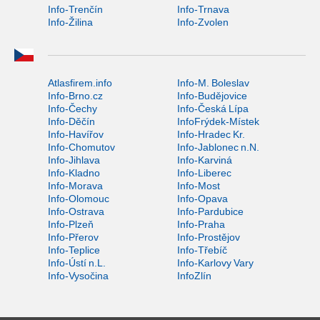
Info-Trenčín
Info-Trnava
Info-Žilina
Info-Zvolen
Atlasfirem.info
Info-M. Boleslav
Info-Brno.cz
Info-Budějovice
Info-Čechy
Info-Česká Lípa
Info-Děčín
InfoFrýdek-Místek
Info-Havířov
Info-Hradec Kr.
Info-Chomutov
Info-Jablonec n.N.
Info-Jihlava
Info-Karviná
Info-Kladno
Info-Liberec
Info-Morava
Info-Most
Info-Olomouc
Info-Opava
Info-Ostrava
Info-Pardubice
Info-Plzeň
Info-Praha
Info-Přerov
Info-Prostějov
Info-Teplice
Info-Třebíč
Info-Ústí n.L.
Info-Karlovy Vary
Info-Vysočina
InfoZlín