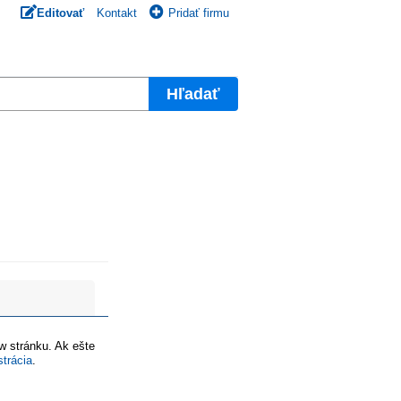
Editovať
Kontakt
Pridať firmu
Hľadať
ww stránku. Ak ešte
strácia
.