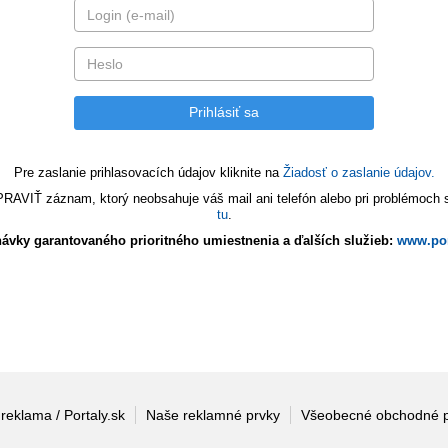
Pre zaslanie prihlasovacích údajov kliknite na
Žiadosť o zaslanie údajov.
VIŤ záznam, ktorý neobsahuje váš mail ani telefón alebo pri problémoch s 
tu
.
ávky garantovaného prioritného umiestnenia a ďalších služieb:
www.por
 reklama / Portaly.sk
Naše reklamné prvky
Všeobecné obchodné 