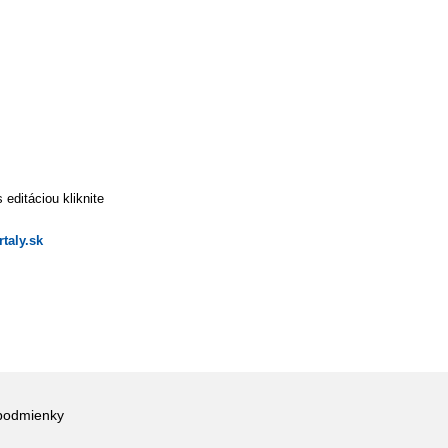
editáciou kliknite
taly.sk
podmienky