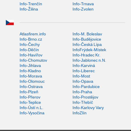
Info-Trenčín
Info-Trnava
Info-Žilina
Info-Zvolen
Atlasfirem.info
Info-M. Boleslav
Info-Brno.cz
Info-Budějovice
Info-Čechy
Info-Česká Lípa
Info-Děčín
InfoFrýdek-Místek
Info-Havířov
Info-Hradec Kr.
Info-Chomutov
Info-Jablonec n.N.
Info-Jihlava
Info-Karviná
Info-Kladno
Info-Liberec
Info-Morava
Info-Most
Info-Olomouc
Info-Opava
Info-Ostrava
Info-Pardubice
Info-Plzeň
Info-Praha
Info-Přerov
Info-Prostějov
Info-Teplice
Info-Třebíč
Info-Ústí n.L.
Info-Karlovy Vary
Info-Vysočina
InfoZlín