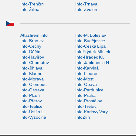
Info-Trenčín
Info-Trnava
Info-Žilina
Info-Zvolen
Atlasfirem.info
Info-M. Boleslav
Info-Brno.cz
Info-Budějovice
Info-Čechy
Info-Česká Lípa
Info-Děčín
InfoFrýdek-Místek
Info-Havířov
Info-Hradec Kr.
Info-Chomutov
Info-Jablonec n.N.
Info-Jihlava
Info-Karviná
Info-Kladno
Info-Liberec
Info-Morava
Info-Most
Info-Olomouc
Info-Opava
Info-Ostrava
Info-Pardubice
Info-Plzeň
Info-Praha
Info-Přerov
Info-Prostějov
Info-Teplice
Info-Třebíč
Info-Ústí n.L.
Info-Karlovy Vary
Info-Vysočina
InfoZlín