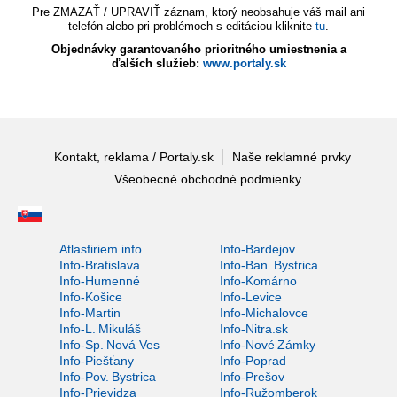
Pre ZMAZAŤ / UPRAVIŤ záznam, ktorý neobsahuje váš mail ani
telefón alebo pri problémoch s editáciou kliknite
tu
.
Objednávky garantovaného prioritného umiestnenia a
ďalších služieb:
www.portaly.sk
Kontakt, reklama / Portaly.sk
Naše reklamné prvky
Všeobecné obchodné podmienky
Atlasfiriem.info
Info-Bardejov
Info-Bratislava
Info-Ban. Bystrica
Info-Humenné
Info-Komárno
Info-Košice
Info-Levice
Info-Martin
Info-Michalovce
Info-L. Mikuláš
Info-Nitra.sk
Info-Sp. Nová Ves
Info-Nové Zámky
Info-Piešťany
Info-Poprad
Info-Pov. Bystrica
Info-Prešov
Info-Prievidza
Info-Ružomberok