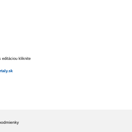
editáciou kliknite
taly.sk
podmienky