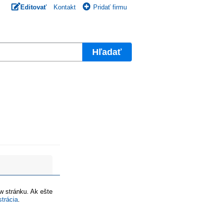
Editovať
Kontakt
Pridať firmu
Hľadať
ww stránku. Ak ešte
strácia
.