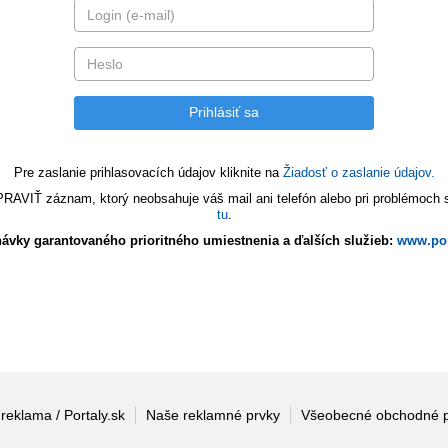
Pre zaslanie prihlasovacích údajov kliknite na
Žiadosť o zaslanie údajov.
VIŤ záznam, ktorý neobsahuje váš mail ani telefón alebo pri problémoch s 
tu
.
ávky garantovaného prioritného umiestnenia a ďalších služieb:
www.por
 reklama / Portaly.sk
Naše reklamné prvky
Všeobecné obchodné 