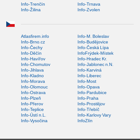
Info-Trenčín
Info-Trnava
Info-Žilina
Info-Zvolen
Atlasfirem.info
Info-M. Boleslav
Info-Brno.cz
Info-Budějovice
Info-Čechy
Info-Česká Lípa
Info-Děčín
InfoFrýdek-Místek
Info-Havířov
Info-Hradec Kr.
Info-Chomutov
Info-Jablonec n.N.
Info-Jihlava
Info-Karviná
Info-Kladno
Info-Liberec
Info-Morava
Info-Most
Info-Olomouc
Info-Opava
Info-Ostrava
Info-Pardubice
Info-Plzeň
Info-Praha
Info-Přerov
Info-Prostějov
Info-Teplice
Info-Třebíč
Info-Ústí n.L.
Info-Karlovy Vary
Info-Vysočina
InfoZlín