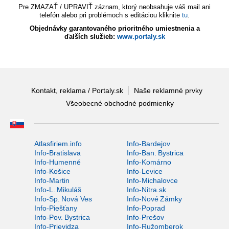
Pre ZMAZAŤ / UPRAVIŤ záznam, ktorý neobsahuje váš mail ani
telefón alebo pri problémoch s editáciou kliknite
tu
.
Objednávky garantovaného prioritného umiestnenia a
ďalších služieb:
www.portaly.sk
Kontakt, reklama / Portaly.sk
Naše reklamné prvky
Všeobecné obchodné podmienky
Atlasfiriem.info
Info-Bardejov
Info-Bratislava
Info-Ban. Bystrica
Info-Humenné
Info-Komárno
Info-Košice
Info-Levice
Info-Martin
Info-Michalovce
Info-L. Mikuláš
Info-Nitra.sk
Info-Sp. Nová Ves
Info-Nové Zámky
Info-Piešťany
Info-Poprad
Info-Pov. Bystrica
Info-Prešov
Info-Prievidza
Info-Ružomberok