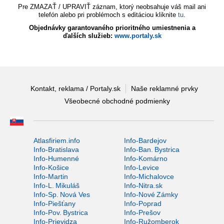
Pre ZMAZAŤ / UPRAVIŤ záznam, ktorý neobsahuje váš mail ani
telefón alebo pri problémoch s editáciou kliknite
tu
.
Objednávky garantovaného prioritného umiestnenia a
ďalších služieb:
www.portaly.sk
Kontakt, reklama / Portaly.sk
Naše reklamné prvky
Všeobecné obchodné podmienky
Atlasfiriem.info
Info-Bardejov
Info-Bratislava
Info-Ban. Bystrica
Info-Humenné
Info-Komárno
Info-Košice
Info-Levice
Info-Martin
Info-Michalovce
Info-L. Mikuláš
Info-Nitra.sk
Info-Sp. Nová Ves
Info-Nové Zámky
Info-Piešťany
Info-Poprad
Info-Pov. Bystrica
Info-Prešov
Info-Prievidza
Info-Ružomberok