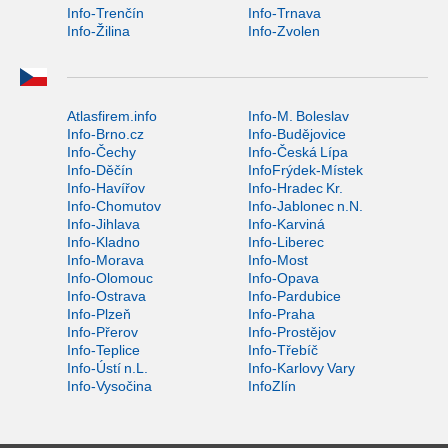
Info-Trenčín
Info-Trnava
Info-Žilina
Info-Zvolen
Atlasfirem.info
Info-M. Boleslav
Info-Brno.cz
Info-Budějovice
Info-Čechy
Info-Česká Lípa
Info-Děčín
InfoFrýdek-Místek
Info-Havířov
Info-Hradec Kr.
Info-Chomutov
Info-Jablonec n.N.
Info-Jihlava
Info-Karviná
Info-Kladno
Info-Liberec
Info-Morava
Info-Most
Info-Olomouc
Info-Opava
Info-Ostrava
Info-Pardubice
Info-Plzeň
Info-Praha
Info-Přerov
Info-Prostějov
Info-Teplice
Info-Třebíč
Info-Ústí n.L.
Info-Karlovy Vary
Info-Vysočina
InfoZlín