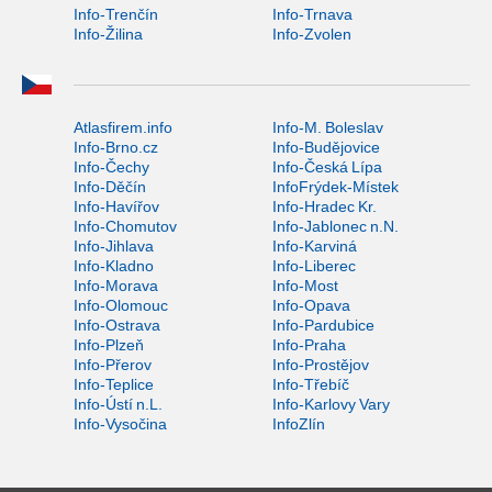
Info-Trenčín
Info-Trnava
Info-Žilina
Info-Zvolen
Atlasfirem.info
Info-M. Boleslav
Info-Brno.cz
Info-Budějovice
Info-Čechy
Info-Česká Lípa
Info-Děčín
InfoFrýdek-Místek
Info-Havířov
Info-Hradec Kr.
Info-Chomutov
Info-Jablonec n.N.
Info-Jihlava
Info-Karviná
Info-Kladno
Info-Liberec
Info-Morava
Info-Most
Info-Olomouc
Info-Opava
Info-Ostrava
Info-Pardubice
Info-Plzeň
Info-Praha
Info-Přerov
Info-Prostějov
Info-Teplice
Info-Třebíč
Info-Ústí n.L.
Info-Karlovy Vary
Info-Vysočina
InfoZlín