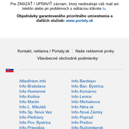
Pre ZMAZAŤ / UPRAVIŤ záznam, ktorý neobsahuje váš mail ani
telefón alebo pri problémoch s editáciou kliknite
tu
.
Objednávky garantovaného prioritného umiestnenia a
ďalších služieb:
www.portaly.sk
Kontakt, reklama / Portaly.sk
Naše reklamné prvky
Všeobecné obchodné podmienky
Atlasfiriem.info
Info-Bardejov
Info-Bratislava
Info-Ban. Bystrica
Info-Humenné
Info-Komárno
Info-Košice
Info-Levice
Info-Martin
Info-Michalovce
Info-L. Mikuláš
Info-Nitra.sk
Info-Sp. Nová Ves
Info-Nové Zámky
Info-Piešťany
Info-Poprad
Info-Pov. Bystrica
Info-Prešov
Info-Prievidza
Info-Ružomberok