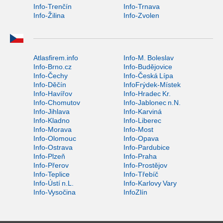
Info-Trenčín
Info-Trnava
Info-Žilina
Info-Zvolen
Atlasfirem.info
Info-M. Boleslav
Info-Brno.cz
Info-Budějovice
Info-Čechy
Info-Česká Lípa
Info-Děčín
InfoFrýdek-Místek
Info-Havířov
Info-Hradec Kr.
Info-Chomutov
Info-Jablonec n.N.
Info-Jihlava
Info-Karviná
Info-Kladno
Info-Liberec
Info-Morava
Info-Most
Info-Olomouc
Info-Opava
Info-Ostrava
Info-Pardubice
Info-Plzeň
Info-Praha
Info-Přerov
Info-Prostějov
Info-Teplice
Info-Třebíč
Info-Ústí n.L.
Info-Karlovy Vary
Info-Vysočina
InfoZlín