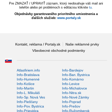
Pre ZMAZAŤ / UPRAVIŤ záznam, ktorý neobsahuje váš mail ani
telefón alebo pri problémoch s editáciou kliknite
tu
.
Objednávky garantovaného prioritného umiestnenia a
ďalších služieb:
www.portaly.sk
Kontakt, reklama / Portaly.sk
Naše reklamné prvky
Všeobecné obchodné podmienky
Atlasfiriem.info
Info-Bardejov
Info-Bratislava
Info-Ban. Bystrica
Info-Humenné
Info-Komárno
Info-Košice
Info-Levice
Info-Martin
Info-Michalovce
Info-L. Mikuláš
Info-Nitra.sk
Info-Sp. Nová Ves
Info-Nové Zámky
Info-Piešťany
Info-Poprad
Info-Pov. Bystrica
Info-Prešov
Info-Prievidza
Info-Ružomberok