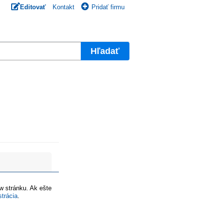
Editovať
Kontakt
Pridať firmu
Hľadať
ww stránku. Ak ešte
strácia
.