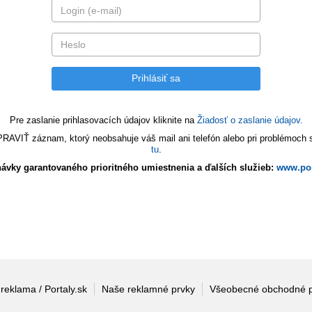
Pre zaslanie prihlasovacích údajov kliknite na
Žiadosť o zaslanie údajov.
VIŤ záznam, ktorý neobsahuje váš mail ani telefón alebo pri problémoch s 
tu
.
ávky garantovaného prioritného umiestnenia a ďalších služieb:
www.por
 reklama / Portaly.sk
Naše reklamné prvky
Všeobecné obchodné 