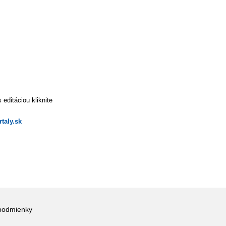
editáciou kliknite
taly.sk
podmienky