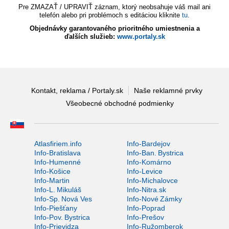
Pre ZMAZAŤ / UPRAVIŤ záznam, ktorý neobsahuje váš mail ani
telefón alebo pri problémoch s editáciou kliknite
tu
.
Objednávky garantovaného prioritného umiestnenia a
ďalších služieb:
www.portaly.sk
Kontakt, reklama / Portaly.sk
Naše reklamné prvky
Všeobecné obchodné podmienky
Atlasfiriem.info
Info-Bardejov
Info-Bratislava
Info-Ban. Bystrica
Info-Humenné
Info-Komárno
Info-Košice
Info-Levice
Info-Martin
Info-Michalovce
Info-L. Mikuláš
Info-Nitra.sk
Info-Sp. Nová Ves
Info-Nové Zámky
Info-Piešťany
Info-Poprad
Info-Pov. Bystrica
Info-Prešov
Info-Prievidza
Info-Ružomberok