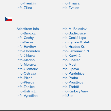
Info-Trenčín
Info-Trnava
Info-Žilina
Info-Zvolen
Atlasfirem.info
Info-M. Boleslav
Info-Brno.cz
Info-Budějovice
Info-Čechy
Info-Česká Lípa
Info-Děčín
InfoFrýdek-Místek
Info-Havířov
Info-Hradec Kr.
Info-Chomutov
Info-Jablonec n.N.
Info-Jihlava
Info-Karviná
Info-Kladno
Info-Liberec
Info-Morava
Info-Most
Info-Olomouc
Info-Opava
Info-Ostrava
Info-Pardubice
Info-Plzeň
Info-Praha
Info-Přerov
Info-Prostějov
Info-Teplice
Info-Třebíč
Info-Ústí n.L.
Info-Karlovy Vary
Info-Vysočina
InfoZlín