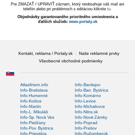
Pre ZMAZAŤ / UPRAVIŤ záznam, ktorý neobsahuje váš mail ani
telefón alebo pri problémoch s editáciou kliknite
tu
.
Objednávky garantovaného prioritného umiestnenia a
ďalších služieb:
www.portaly.sk
Kontakt, reklama / Portaly.sk
Naše reklamné prvky
Všeobecné obchodné podmienky
Atlasfiriem.info
Info-Bardejov
Info-Bratislava
Info-Ban. Bystrica
Info-Humenné
Info-Komárno
Info-Košice
Info-Levice
Info-Martin
Info-Michalovce
Info-L. Mikuláš
Info-Nitra.sk
Info-Sp. Nová Ves
Info-Nové Zámky
Info-Piešťany
Info-Poprad
Info-Pov. Bystrica
Info-Prešov
Info-Prievidza
Info-Ružomberok