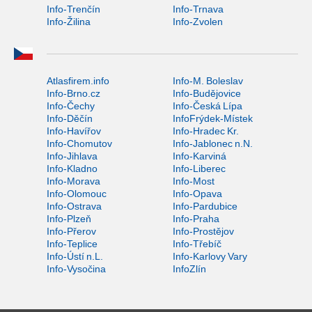
Info-Trenčín
Info-Trnava
Info-Žilina
Info-Zvolen
Atlasfirem.info
Info-M. Boleslav
Info-Brno.cz
Info-Budějovice
Info-Čechy
Info-Česká Lípa
Info-Děčín
InfoFrýdek-Místek
Info-Havířov
Info-Hradec Kr.
Info-Chomutov
Info-Jablonec n.N.
Info-Jihlava
Info-Karviná
Info-Kladno
Info-Liberec
Info-Morava
Info-Most
Info-Olomouc
Info-Opava
Info-Ostrava
Info-Pardubice
Info-Plzeň
Info-Praha
Info-Přerov
Info-Prostějov
Info-Teplice
Info-Třebíč
Info-Ústí n.L.
Info-Karlovy Vary
Info-Vysočina
InfoZlín