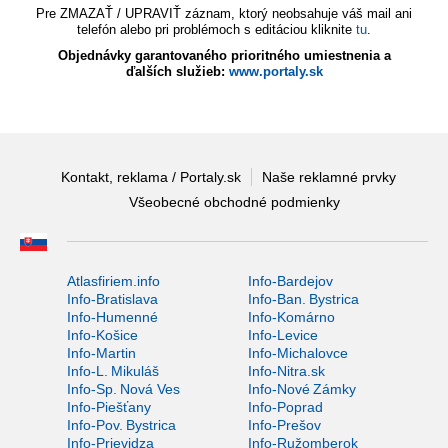
Pre ZMAZAŤ / UPRAVIŤ záznam, ktorý neobsahuje váš mail ani
telefón alebo pri problémoch s editáciou kliknite
tu
.
Objednávky garantovaného prioritného umiestnenia a
ďalších služieb:
www.portaly.sk
Kontakt, reklama / Portaly.sk
Naše reklamné prvky
Všeobecné obchodné podmienky
Atlasfiriem.info
Info-Bardejov
Info-Bratislava
Info-Ban. Bystrica
Info-Humenné
Info-Komárno
Info-Košice
Info-Levice
Info-Martin
Info-Michalovce
Info-L. Mikuláš
Info-Nitra.sk
Info-Sp. Nová Ves
Info-Nové Zámky
Info-Piešťany
Info-Poprad
Info-Pov. Bystrica
Info-Prešov
Info-Prievidza
Info-Ružomberok