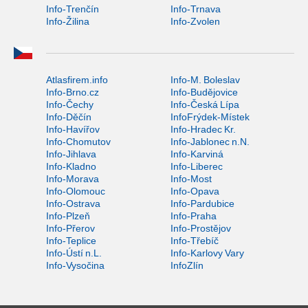
Info-Trenčín
Info-Trnava
Info-Žilina
Info-Zvolen
Atlasfirem.info
Info-M. Boleslav
Info-Brno.cz
Info-Budějovice
Info-Čechy
Info-Česká Lípa
Info-Děčín
InfoFrýdek-Místek
Info-Havířov
Info-Hradec Kr.
Info-Chomutov
Info-Jablonec n.N.
Info-Jihlava
Info-Karviná
Info-Kladno
Info-Liberec
Info-Morava
Info-Most
Info-Olomouc
Info-Opava
Info-Ostrava
Info-Pardubice
Info-Plzeň
Info-Praha
Info-Přerov
Info-Prostějov
Info-Teplice
Info-Třebíč
Info-Ústí n.L.
Info-Karlovy Vary
Info-Vysočina
InfoZlín