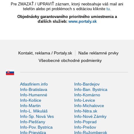
Pre ZMAZAŤ / UPRAVIŤ záznam, ktorý neobsahuje váš mail ani
telefón alebo pri problémoch s editáciou kliknite
tu
.
Objednávky garantovaného prioritného umiestnenia a
ďalších služieb:
www.portaly.sk
Kontakt, reklama / Portaly.sk
Naše reklamné prvky
Všeobecné obchodné podmienky
Atlasfiriem.info
Info-Bardejov
Info-Bratislava
Info-Ban. Bystrica
Info-Humenné
Info-Komárno
Info-Košice
Info-Levice
Info-Martin
Info-Michalovce
Info-L. Mikuláš
Info-Nitra.sk
Info-Sp. Nová Ves
Info-Nové Zámky
Info-Piešťany
Info-Poprad
Info-Pov. Bystrica
Info-Prešov
Info-Prievidza
Info-Ružomberok