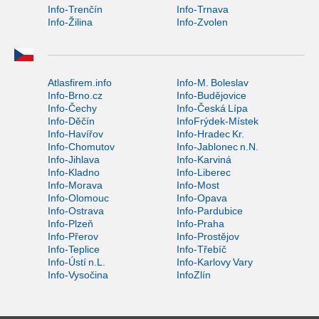
Info-Trenčín
Info-Trnava
Info-Žilina
Info-Zvolen
Atlasfirem.info
Info-M. Boleslav
Info-Brno.cz
Info-Budějovice
Info-Čechy
Info-Česká Lípa
Info-Děčín
InfoFrýdek-Místek
Info-Havířov
Info-Hradec Kr.
Info-Chomutov
Info-Jablonec n.N.
Info-Jihlava
Info-Karviná
Info-Kladno
Info-Liberec
Info-Morava
Info-Most
Info-Olomouc
Info-Opava
Info-Ostrava
Info-Pardubice
Info-Plzeň
Info-Praha
Info-Přerov
Info-Prostějov
Info-Teplice
Info-Třebíč
Info-Ústí n.L.
Info-Karlovy Vary
Info-Vysočina
InfoZlín