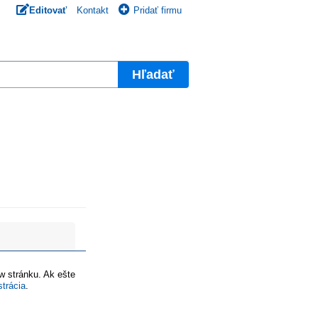
Editovať
Kontakt
Pridať firmu
Hľadať
ww stránku. Ak ešte
strácia
.