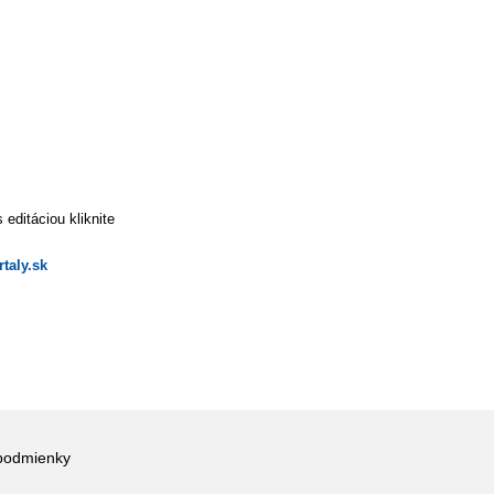
editáciou kliknite
taly.sk
podmienky