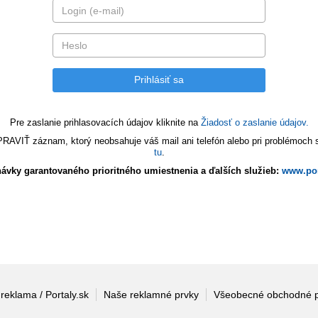
Pre zaslanie prihlasovacích údajov kliknite na
Žiadosť o zaslanie údajov.
VIŤ záznam, ktorý neobsahuje váš mail ani telefón alebo pri problémoch s 
tu
.
ávky garantovaného prioritného umiestnenia a ďalších služieb:
www.por
 reklama / Portaly.sk
Naše reklamné prvky
Všeobecné obchodné 