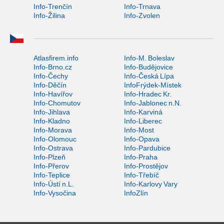
Info-Trenčín
Info-Trnava
Info-Žilina
Info-Zvolen
Atlasfirem.info
Info-M. Boleslav
Info-Brno.cz
Info-Budějovice
Info-Čechy
Info-Česká Lípa
Info-Děčín
InfoFrýdek-Místek
Info-Havířov
Info-Hradec Kr.
Info-Chomutov
Info-Jablonec n.N.
Info-Jihlava
Info-Karviná
Info-Kladno
Info-Liberec
Info-Morava
Info-Most
Info-Olomouc
Info-Opava
Info-Ostrava
Info-Pardubice
Info-Plzeň
Info-Praha
Info-Přerov
Info-Prostějov
Info-Teplice
Info-Třebíč
Info-Ústí n.L.
Info-Karlovy Vary
Info-Vysočina
InfoZlín