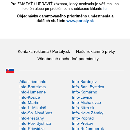
Pre ZMAZAŤ / UPRAVIŤ záznam, ktorý neobsahuje váš mail ani
telefón alebo pri problémoch s editáciou kliknite
tu
.
Objednávky garantovaného prioritného umiestnenia a
ďalších služieb:
www.portaly.sk
Kontakt, reklama / Portaly.sk
Naše reklamné prvky
Všeobecné obchodné podmienky
Atlasfiriem.info
Info-Bardejov
Info-Bratislava
Info-Ban. Bystrica
Info-Humenné
Info-Komárno
Info-Košice
Info-Levice
Info-Martin
Info-Michalovce
Info-L. Mikuláš
Info-Nitra.sk
Info-Sp. Nová Ves
Info-Nové Zámky
Info-Piešťany
Info-Poprad
Info-Pov. Bystrica
Info-Prešov
Info-Prievidza
Info-Ružomberok