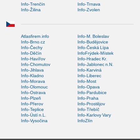
Info-Trenčín
Info-Trnava
Info-Žilina
Info-Zvolen
Atlasfirem.info
Info-M. Boleslav
Info-Brno.cz
Info-Budějovice
Info-Čechy
Info-Česká Lípa
Info-Děčín
InfoFrýdek-Místek
Info-Havířov
Info-Hradec Kr.
Info-Chomutov
Info-Jablonec n.N.
Info-Jihlava
Info-Karviná
Info-Kladno
Info-Liberec
Info-Morava
Info-Most
Info-Olomouc
Info-Opava
Info-Ostrava
Info-Pardubice
Info-Plzeň
Info-Praha
Info-Přerov
Info-Prostějov
Info-Teplice
Info-Třebíč
Info-Ústí n.L.
Info-Karlovy Vary
Info-Vysočina
InfoZlín