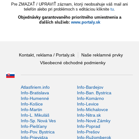
Pre ZMAZAŤ / UPRAVIŤ záznam, ktorý neobsahuje váš mail ani
telefón alebo pri problémoch s editáciou kliknite
tu
.
Objednávky garantovaného prioritného umiestnenia a
ďalších služieb:
www.portaly.sk
Kontakt, reklama / Portaly.sk
Naše reklamné prvky
Všeobecné obchodné podmienky
Atlasfiriem.info
Info-Bardejov
Info-Bratislava
Info-Ban. Bystrica
Info-Humenné
Info-Komárno
Info-Košice
Info-Levice
Info-Martin
Info-Michalovce
Info-L. Mikuláš
Info-Nitra.sk
Info-Sp. Nová Ves
Info-Nové Zámky
Info-Piešťany
Info-Poprad
Info-Pov. Bystrica
Info-Prešov
Info-Prievidza
Info-Ružomberok