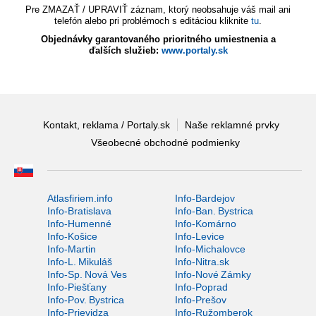
Pre ZMAZAŤ / UPRAVIŤ záznam, ktorý neobsahuje váš mail ani
telefón alebo pri problémoch s editáciou kliknite
tu
.
Objednávky garantovaného prioritného umiestnenia a
ďalších služieb:
www.portaly.sk
Kontakt, reklama / Portaly.sk
Naše reklamné prvky
Všeobecné obchodné podmienky
Atlasfiriem.info
Info-Bardejov
Info-Bratislava
Info-Ban. Bystrica
Info-Humenné
Info-Komárno
Info-Košice
Info-Levice
Info-Martin
Info-Michalovce
Info-L. Mikuláš
Info-Nitra.sk
Info-Sp. Nová Ves
Info-Nové Zámky
Info-Piešťany
Info-Poprad
Info-Pov. Bystrica
Info-Prešov
Info-Prievidza
Info-Ružomberok