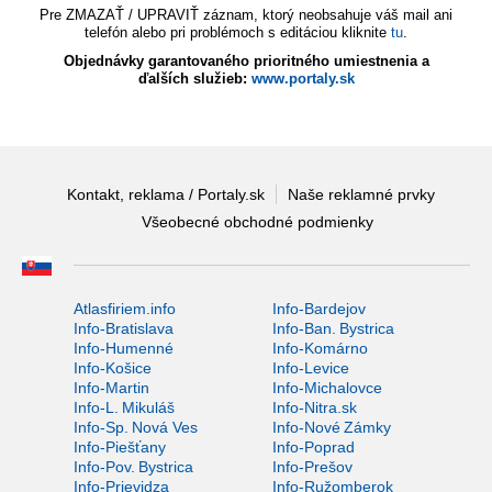
Pre ZMAZAŤ / UPRAVIŤ záznam, ktorý neobsahuje váš mail ani
telefón alebo pri problémoch s editáciou kliknite
tu
.
Objednávky garantovaného prioritného umiestnenia a
ďalších služieb:
www.portaly.sk
Kontakt, reklama / Portaly.sk
Naše reklamné prvky
Všeobecné obchodné podmienky
Atlasfiriem.info
Info-Bardejov
Info-Bratislava
Info-Ban. Bystrica
Info-Humenné
Info-Komárno
Info-Košice
Info-Levice
Info-Martin
Info-Michalovce
Info-L. Mikuláš
Info-Nitra.sk
Info-Sp. Nová Ves
Info-Nové Zámky
Info-Piešťany
Info-Poprad
Info-Pov. Bystrica
Info-Prešov
Info-Prievidza
Info-Ružomberok