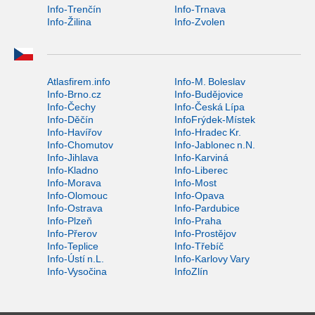
Info-Trenčín
Info-Trnava
Info-Žilina
Info-Zvolen
Atlasfirem.info
Info-M. Boleslav
Info-Brno.cz
Info-Budějovice
Info-Čechy
Info-Česká Lípa
Info-Děčín
InfoFrýdek-Místek
Info-Havířov
Info-Hradec Kr.
Info-Chomutov
Info-Jablonec n.N.
Info-Jihlava
Info-Karviná
Info-Kladno
Info-Liberec
Info-Morava
Info-Most
Info-Olomouc
Info-Opava
Info-Ostrava
Info-Pardubice
Info-Plzeň
Info-Praha
Info-Přerov
Info-Prostějov
Info-Teplice
Info-Třebíč
Info-Ústí n.L.
Info-Karlovy Vary
Info-Vysočina
InfoZlín