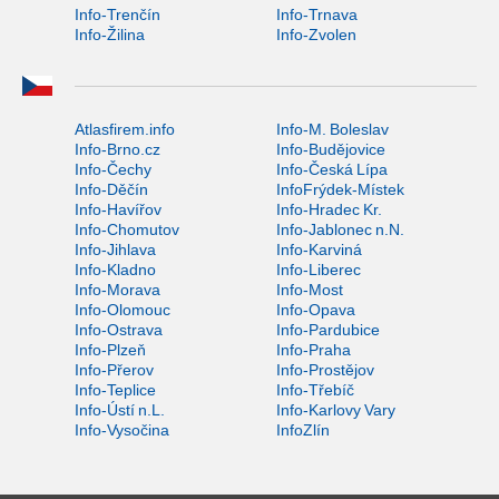
Info-Trenčín
Info-Trnava
Info-Žilina
Info-Zvolen
Atlasfirem.info
Info-M. Boleslav
Info-Brno.cz
Info-Budějovice
Info-Čechy
Info-Česká Lípa
Info-Děčín
InfoFrýdek-Místek
Info-Havířov
Info-Hradec Kr.
Info-Chomutov
Info-Jablonec n.N.
Info-Jihlava
Info-Karviná
Info-Kladno
Info-Liberec
Info-Morava
Info-Most
Info-Olomouc
Info-Opava
Info-Ostrava
Info-Pardubice
Info-Plzeň
Info-Praha
Info-Přerov
Info-Prostějov
Info-Teplice
Info-Třebíč
Info-Ústí n.L.
Info-Karlovy Vary
Info-Vysočina
InfoZlín