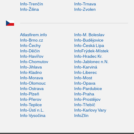
Info-Trenčín
Info-Trnava
Info-Žilina
Info-Zvolen
Atlasfirem.info
Info-M. Boleslav
Info-Brno.cz
Info-Budějovice
Info-Čechy
Info-Česká Lípa
Info-Děčín
InfoFrýdek-Místek
Info-Havířov
Info-Hradec Kr.
Info-Chomutov
Info-Jablonec n.N.
Info-Jihlava
Info-Karviná
Info-Kladno
Info-Liberec
Info-Morava
Info-Most
Info-Olomouc
Info-Opava
Info-Ostrava
Info-Pardubice
Info-Plzeň
Info-Praha
Info-Přerov
Info-Prostějov
Info-Teplice
Info-Třebíč
Info-Ústí n.L.
Info-Karlovy Vary
Info-Vysočina
InfoZlín