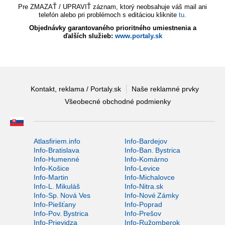
Pre ZMAZAŤ / UPRAVIŤ záznam, ktorý neobsahuje váš mail ani
telefón alebo pri problémoch s editáciou kliknite
tu
.
Objednávky garantovaného prioritného umiestnenia a
ďalších služieb:
www.portaly.sk
Kontakt, reklama / Portaly.sk
Naše reklamné prvky
Všeobecné obchodné podmienky
Atlasfiriem.info
Info-Bardejov
Info-Bratislava
Info-Ban. Bystrica
Info-Humenné
Info-Komárno
Info-Košice
Info-Levice
Info-Martin
Info-Michalovce
Info-L. Mikuláš
Info-Nitra.sk
Info-Sp. Nová Ves
Info-Nové Zámky
Info-Piešťany
Info-Poprad
Info-Pov. Bystrica
Info-Prešov
Info-Prievidza
Info-Ružomberok