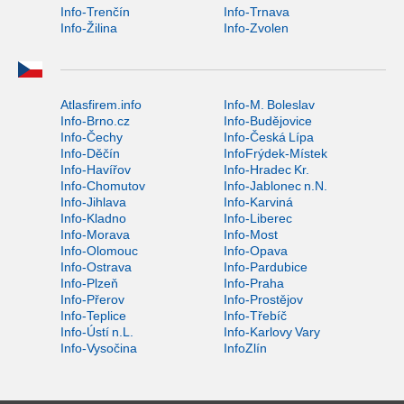
Info-Trenčín
Info-Trnava
Info-Žilina
Info-Zvolen
Atlasfirem.info
Info-M. Boleslav
Info-Brno.cz
Info-Budějovice
Info-Čechy
Info-Česká Lípa
Info-Děčín
InfoFrýdek-Místek
Info-Havířov
Info-Hradec Kr.
Info-Chomutov
Info-Jablonec n.N.
Info-Jihlava
Info-Karviná
Info-Kladno
Info-Liberec
Info-Morava
Info-Most
Info-Olomouc
Info-Opava
Info-Ostrava
Info-Pardubice
Info-Plzeň
Info-Praha
Info-Přerov
Info-Prostějov
Info-Teplice
Info-Třebíč
Info-Ústí n.L.
Info-Karlovy Vary
Info-Vysočina
InfoZlín