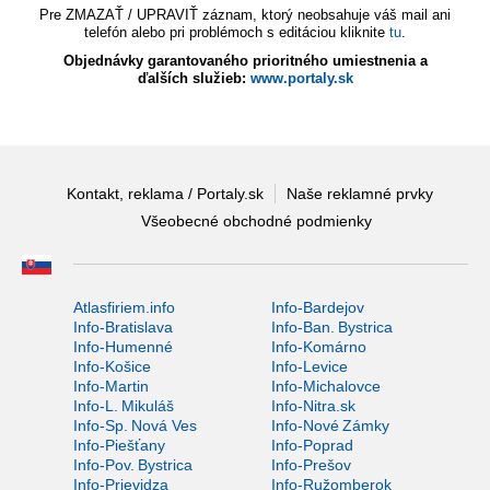
Pre ZMAZAŤ / UPRAVIŤ záznam, ktorý neobsahuje váš mail ani
telefón alebo pri problémoch s editáciou kliknite
tu
.
Objednávky garantovaného prioritného umiestnenia a
ďalších služieb:
www.portaly.sk
Kontakt, reklama / Portaly.sk
Naše reklamné prvky
Všeobecné obchodné podmienky
Atlasfiriem.info
Info-Bardejov
Info-Bratislava
Info-Ban. Bystrica
Info-Humenné
Info-Komárno
Info-Košice
Info-Levice
Info-Martin
Info-Michalovce
Info-L. Mikuláš
Info-Nitra.sk
Info-Sp. Nová Ves
Info-Nové Zámky
Info-Piešťany
Info-Poprad
Info-Pov. Bystrica
Info-Prešov
Info-Prievidza
Info-Ružomberok