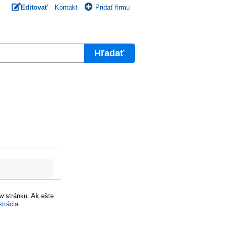
Editovať
Kontakt
Pridať firmu
Hľadať
ww stránku. Ak ešte
strácia
.