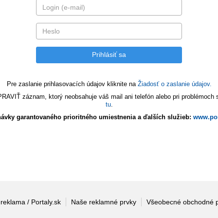
Pre zaslanie prihlasovacích údajov kliknite na
Žiadosť o zaslanie údajov.
VIŤ záznam, ktorý neobsahuje váš mail ani telefón alebo pri problémoch s 
tu
.
ávky garantovaného prioritného umiestnenia a ďalších služieb:
www.por
 reklama / Portaly.sk
Naše reklamné prvky
Všeobecné obchodné 