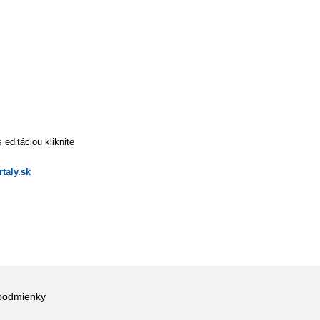
editáciou kliknite
taly.sk
podmienky