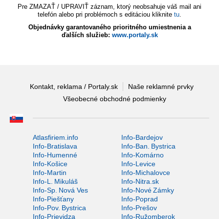
Pre ZMAZAŤ / UPRAVIŤ záznam, ktorý neobsahuje váš mail ani
telefón alebo pri problémoch s editáciou kliknite
tu
.
Objednávky garantovaného prioritného umiestnenia a
ďalších služieb:
www.portaly.sk
Kontakt, reklama / Portaly.sk
Naše reklamné prvky
Všeobecné obchodné podmienky
Atlasfiriem.info
Info-Bardejov
Info-Bratislava
Info-Ban. Bystrica
Info-Humenné
Info-Komárno
Info-Košice
Info-Levice
Info-Martin
Info-Michalovce
Info-L. Mikuláš
Info-Nitra.sk
Info-Sp. Nová Ves
Info-Nové Zámky
Info-Piešťany
Info-Poprad
Info-Pov. Bystrica
Info-Prešov
Info-Prievidza
Info-Ružomberok