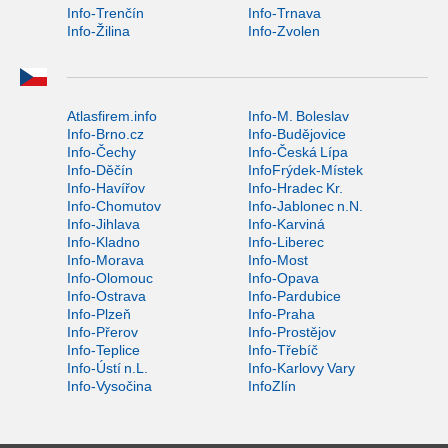
Info-Trenčín
Info-Trnava
Info-Žilina
Info-Zvolen
Atlasfirem.info
Info-M. Boleslav
Info-Brno.cz
Info-Budějovice
Info-Čechy
Info-Česká Lípa
Info-Děčín
InfoFrýdek-Místek
Info-Havířov
Info-Hradec Kr.
Info-Chomutov
Info-Jablonec n.N.
Info-Jihlava
Info-Karviná
Info-Kladno
Info-Liberec
Info-Morava
Info-Most
Info-Olomouc
Info-Opava
Info-Ostrava
Info-Pardubice
Info-Plzeň
Info-Praha
Info-Přerov
Info-Prostějov
Info-Teplice
Info-Třebíč
Info-Ústí n.L.
Info-Karlovy Vary
Info-Vysočina
InfoZlín