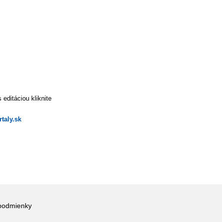
editáciou kliknite
taly.sk
podmienky