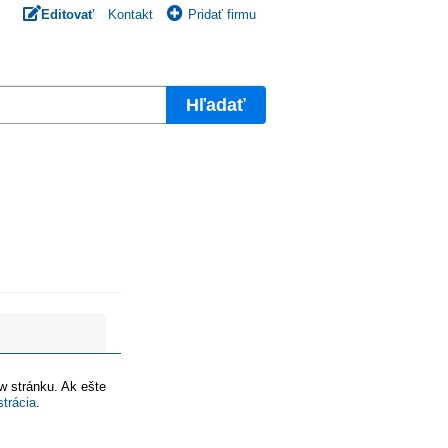
Editovať
Kontakt
Pridať firmu
Hľadať
ww stránku. Ak ešte
strácia
.