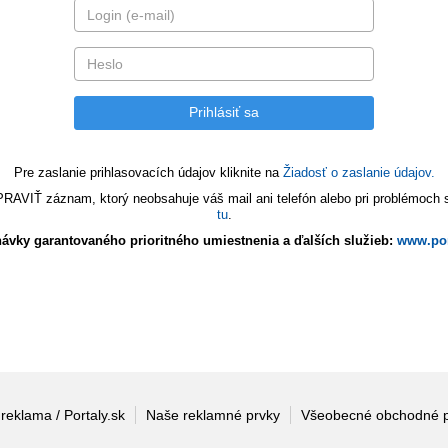
Pre zaslanie prihlasovacích údajov kliknite na
Žiadosť o zaslanie údajov.
VIŤ záznam, ktorý neobsahuje váš mail ani telefón alebo pri problémoch s 
tu
.
ávky garantovaného prioritného umiestnenia a ďalších služieb:
www.por
 reklama / Portaly.sk
Naše reklamné prvky
Všeobecné obchodné 